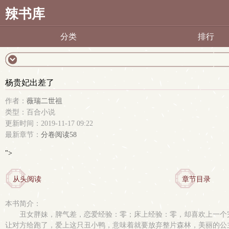
辣书库
分类
排行
杨贵妃出差了
作者：
薇瑞二世祖
类型：百合小说
更新时间：2019-11-17 09:22
最新章节：
分卷阅读58
">
从头阅读
章节目录
本书简介：
丑女胖妹，脾气差，恋爱经验：零；床上经验：零，却喜欢上一个
让对方给跑了，爱上这只丑小鸭，意味着就要放弃整片森林，美丽的公