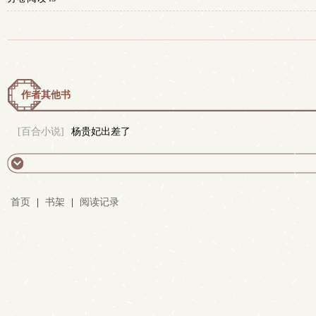
作者其他书
[百合小说]
杨贵妃出差了
首页
|
书架
|
阅读记录