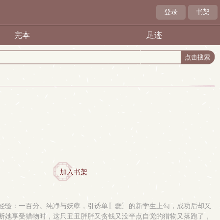
登录
书架
完本
足迹
加入书架
经验：一百分。纯净与妖孽，引诱单〖蠢〗的新学生上勾，成功后却又
断她享受猎物时，这只丑丑胖胖又贪钱又没半点自觉的猎物又落跑了，