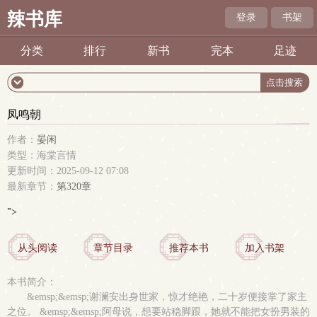
辣书库
登录
书架
分类
排行
新书
完本
足迹
凤鸣朝
作者：
晏闲
类型：海棠言情
更新时间：2025-09-12 07:08
最新章节：
第320章
">
从头阅读
章节目录
推荐本书
加入书架
本书简介：
&emsp;&emsp;谢澜安出身世家，惊才绝艳，二十岁便接掌了家主
之位。 &emsp;&emsp;阿母说，想要站稳脚跟，她就不能把女扮男装的