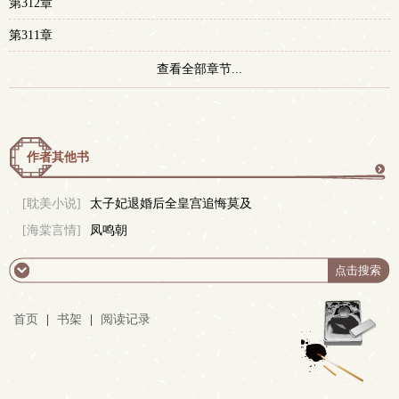
第312章
第311章
查看全部章节...
作者其他书
更
[耽美小说]
太子妃退婚后全皇宫追悔莫及
[海棠言情]
凤鸣朝
多
首页
|
书架
|
阅读记录