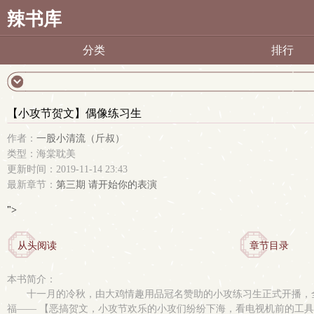
辣书库
分类
排行
【小攻节贺文】偶像练习生
作者：
一股小清流（斤叔）
类型：海棠耽美
更新时间：2019-11-14 23:43
最新章节：
第三期 请开始你的表演
">
从头阅读
章节目录
本书简介：
十一月的冷秋，由大鸡情趣用品冠名赞助的小攻练习生正式开播，全民
福—— 【恶搞贺文，小攻节欢乐的小攻们纷纷下海，看电视机前的工